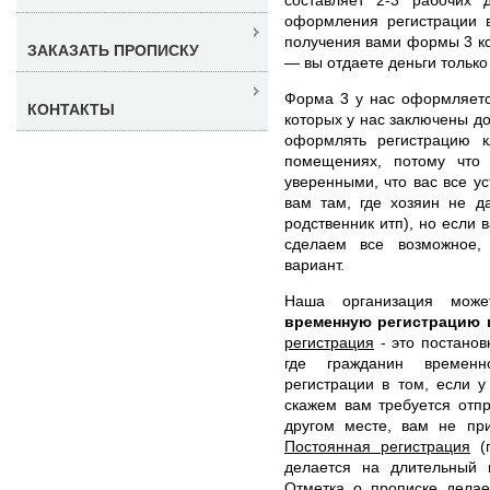
оформления регистрации 
получения вами формы 3 ко
ЗАКАЗАТЬ ПРОПИСКУ
— вы отдаете деньги только 
Форма 3 у нас оформляетс
КОНТАКТЫ
которых у нас заключены д
оформлять регистрацию к
помещениях, потому что
уверенными, что вас все у
вам там, где хозяин не д
родственник итп), но если
сделаем все возможное,
вариант.
Наша организация мо
временную регистрацию 
регистрация
- это постанов
где гражданин временн
регистрации в том, если у
скажем вам требуется отпр
другом месте, вам не при
Постоянная регистрация
(п
делается на длительный 
Отметка о прописке делае