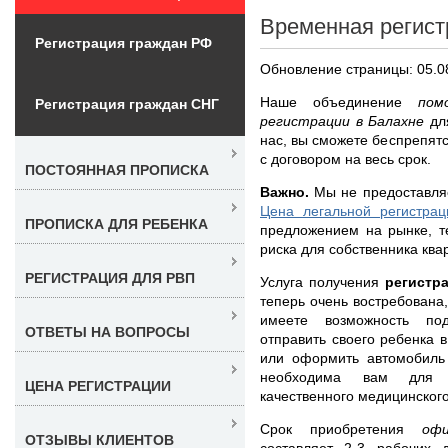
Временная регист
Регистрация граждан РФ
Обновление страницы: 05.0
Наше объединение
пом
Регистрация граждан СНГ
регистрации в Балахне
дл
нас, вы сможете беспрепят
с договором на весь срок.
ПОСТОЯННАЯ ПРОПИСКА
Важно.
Мы не предоставляе
Цена легальной регистра
ПРОПИСКА ДЛЯ РЕБЕНКА
предложением на рынке, т
риска для собственника ква
РЕГИСТРАЦИЯ ДЛЯ РВП
Услуга получения
регистр
теперь очень востребована,
имеете возможность под
ОТВЕТЫ НА ВОПРОСЫ
отправить своего ребенка 
или оформить автомобиль 
необходима вам для п
ЦЕНА РЕГИСТРАЦИИ
качественного медицинског
Срок приобретения
оф
ОТЗЫВЫ КЛИЕНТОВ
составляет 2-3 рабочих 